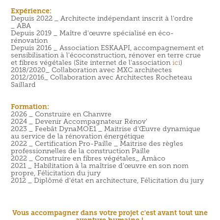
Expérience
:
Depuis 2022 _ Architecte indépendant inscrit à l'ordre
_ ABA
Depuis 2019 _ Maître d'œuvre spécialisé en éco-
rénovation
Depuis 2016 _ Associatio
n ESKAAPI, a
ccompagnement et
sensibilisation à l'écoconstruction, rénover en terre crue
et fibres végétales (Site internet de l'association
ici
)
2018/2020_ Collaboration avec MXC architectes
2012/2016_ Collaboration avec Architectes Rocheteau
Saillard
Formation:
2026 _ Construire en Chanvre
2024 _ Devenir Accompagnateur Rénov'
2023 _ Feebât DynaMOE1 _ Maitrise d'Œuvre dynamique
au service de la rénovation énergétique
2022 _ Certification Pro-Paille _ Maitrise des règles
professionnelles de la construction Paille
2022 _ Construire en fibres végétales_ Amàco
2021 _ Habilitation à la maîtrise d'œuvre en son nom
propre, Félicitation du jury
2012 _ Diplômé d'état en architecture, Félicitation du jury
Vous accompagner dans votre projet c'est avant tout une
aventure humaine !